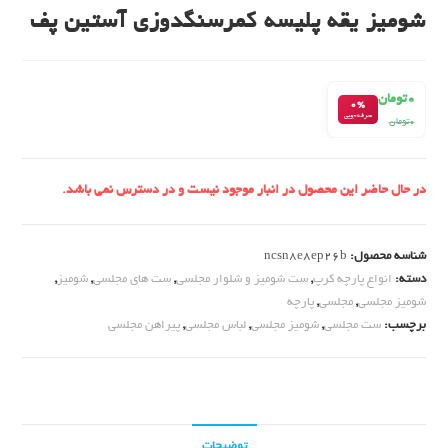
شومیز یقه پلیسه کمرسنگدوزی آستین پف
۰
تومان
0%
صرفه‌جویی
۰
تومان
در حال حاضر این محصول در انبار موجود نیست و در دسترس نمی باشد.
شناسه محصول:
ncsn8e8ep26b
دسته:
انواع پارچه کرپ
,
ست شومیز و شلوار مجلسی
,
ست های مجلسی
,
شومیز
,
شومیز مجلسی
,
مجلسی
,
پارچه
برچسب:
ست مجلسی
,
شومیز مجلسی
,
لباس مجلسی
,
پیراهن مجلسی
توضیحات