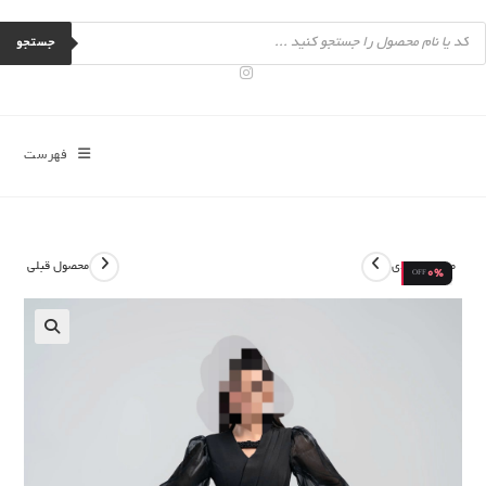
رش
Product
ه
searc
جستجو
حتوا
فهرست
محصول بعدی
محصول قبلی
0%
OFF