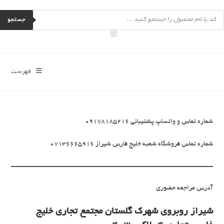
رش
Product
ه
searc
جستجو
حتوا
فهرست
شماره تماس و واتساپ پشتیبانی 09178185216
شماره تماس فروشگاه شعبه خلیج فارس شیراز 07136665916
آدرس مراجعه حضوری
شیراز روبروی شهرک گلستان مجتمع تجاری خلیج