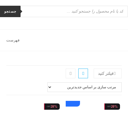
رش
Product
ه
searc
جستجو
حتوا
فهرست
فیلتر کنید
جدید
20%
20%
OFF
OFF