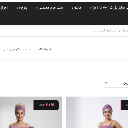
یز بزرگ (46 تا 56)
مانتو
ست های مجلسی
پارچه
اورال
فروشگاه
حساب کاربری من
20%
OFF