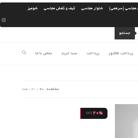
 مجلسی (سرهمی)
شلوار مجلسی
کیف و کفش مجلسی
شومیز
جستجو
پرداخت فاکتور
پرداخت
سبد خرید
تماس با ما
جستجوی
وب
مشاهده:
20
40
همه
سایت
20%
OFF
را