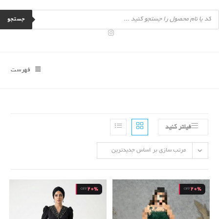
رش
Product
ه
searc
جستجو
حتوا
فهرست
فیلتر کنید
مرتب سازی بر اساس جدیدترین
20%
20%
OFF
OFF