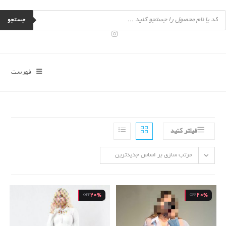
رش
Product
ه
searc
جستجو
حتوا
فهرست
فیلتر کنید
مرتب سازی بر اساس جدیدترین
20%
20%
OFF
OFF