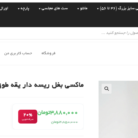
یز بزرگ (46 تا 56)
مانتو
ست های مجلسی
پارچه
اورال
فروشگاه
حساب کاربری من
ماکسی بغل ریسه دار یقه طوق
🔍
۳,۸۸۰,۰۰۰
تومان
20%
صرفه‌جویی
۴,۸۵۰,۰۰۰
تومان