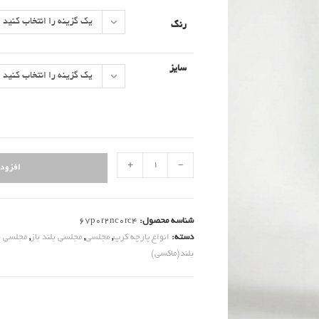
یک گزینه را انتخاب کنید
رنگ
سایز
یک گزینه را انتخاب کنید
ماکسی
+
-
افزود
بغل
ریسه
دار
شناسه محصول:
67p0r2nc0rc4
یقه
دسته:
انواع پارچه کرپ
,
مجلسی
,
مجلسی بلند باز
,
مجلسی ب
طوق
بلند(ماکسی)
دار
عدد