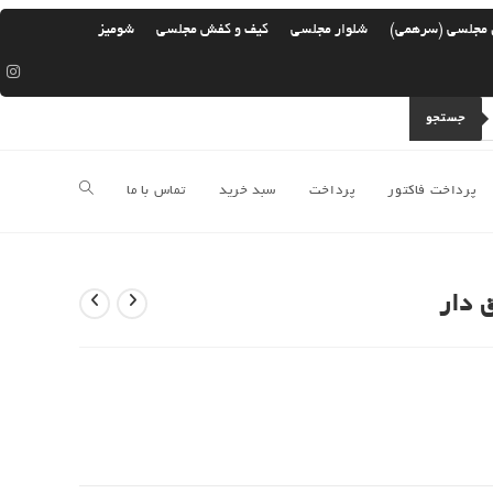
 مجلسی (سرهمی)
شلوار مجلسی
کیف و کفش مجلسی
شومیز
جستجو
پرداخت فاکتور
پرداخت
سبد خرید
تماس با ما
جستجوی
وب
 دار
سایت
را