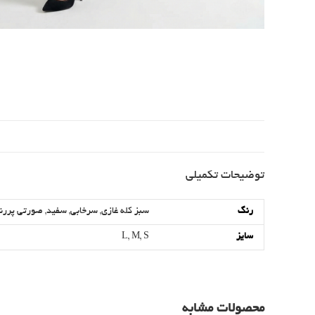
توضیحات تکمیلی
رنگ
سبز کله غازی
,
سرخابی
,
سفید
,
صورتی پررن
سایز
S
,
M
,
L
محصولات مشابه