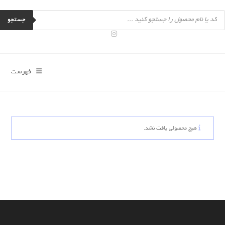
رش
Product
ه
searc
جستجو
حتوا
فهرست
هیچ محصولی یافت نشد.