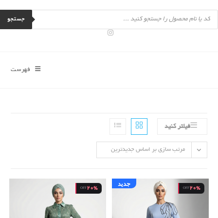
رش
Product
ه
searc
جستجو
حتوا
فهرست
فیلتر کنید
مرتب سازی بر اساس جدیدترین
جدید
20%
20%
OFF
OFF