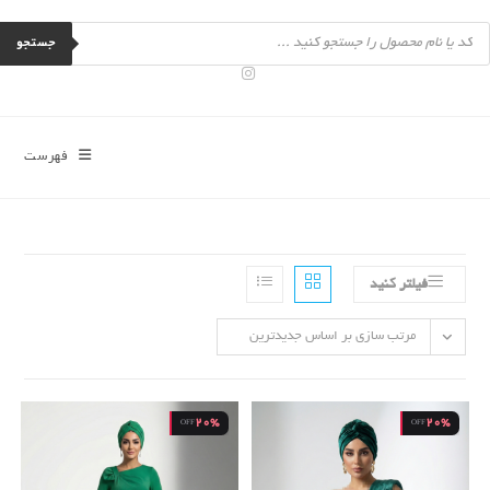
رش
Product
ه
searc
جستجو
حتوا
فهرست
فیلتر کنید
مرتب سازی بر اساس جدیدترین
20%
20%
OFF
OFF