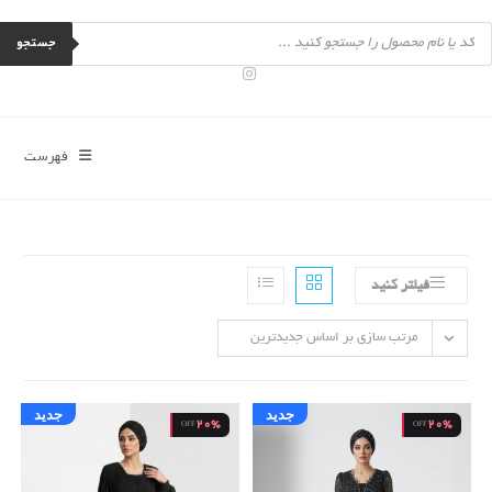
رش
Product
ه
searc
جستجو
حتوا
فهرست
فیلتر کنید
مرتب سازی بر اساس جدیدترین
جدید
جدید
20%
20%
OFF
OFF