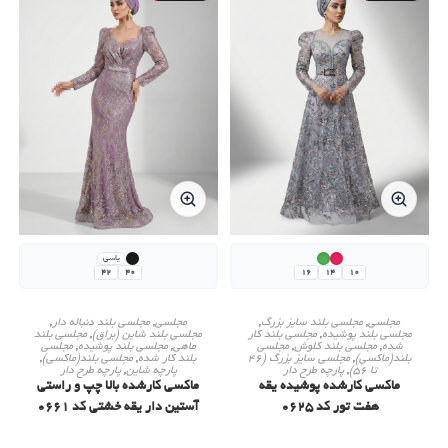
یاسی
42
40
16
14
10
این
این
محصول
محصول
جزییات محصول
جزییات محصول
مجلسی
,
مجلسی بلند سایز بزرگ
,
مجلسی
,
مجلسی بلند دنباله دار
,
دارای
دارای
مجلسی بلند پوشیده
,
مجلسی بلند کار
مجلسی بلند شاین (براق)
,
مجلسی بلند
انواع
انواع
شده
,
مجلسی بلند کلوش
,
مجلسی
ماهی
,
مجلسی بلند پوشیده
,
مجلسی
مختلفی
مختلفی
بلند(ماکسی)
,
مجلسی سایز بزرگ (46
بلند کار شده
,
مجلسی بلند(ماکسی)
,
تا 56)
,
پارچه طرح دار
پارچه شاین
,
پارچه طرح دار
می
می
باشد.
ماکسی کارشده پوشیده یقه
باشد.
ماکسی کارشده بالا چپ و راستی
گزینه
گزینه
هفت تور کد 0625
آستین دار یقه خشتی کد 0661
ها
ها
ممکن
ممکن
است
است