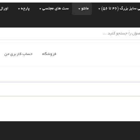
یز بزرگ (46 تا 56)
مانتو
ست های مجلسی
پارچه
اورال
فروشگاه
حساب کاربری من