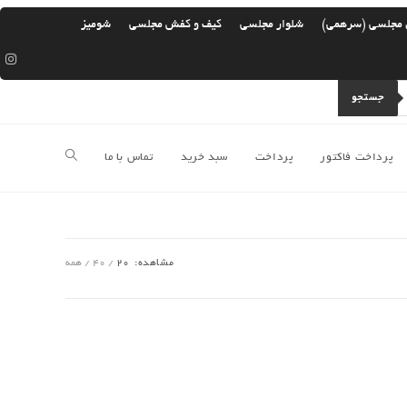
 مجلسی (سرهمی)
شلوار مجلسی
کیف و کفش مجلسی
شومیز
جستجو
پرداخت فاکتور
پرداخت
سبد خرید
تماس با ما
جستجوی
وب
مشاهده:
20
40
همه
سایت
را