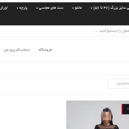
یز بزرگ (46 تا 56)
مانتو
ست های مجلسی
پارچه
اورال
فروشگاه
حساب کاربری من
دیدترین