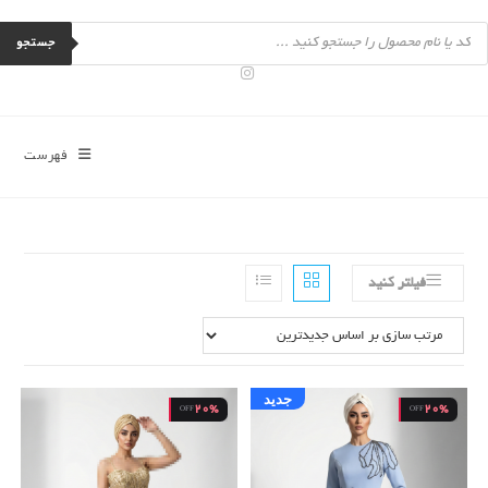
رش
Product
ه
searc
جستجو
حتوا
فهرست
فیلتر کنید
جدید
20%
20%
OFF
OFF